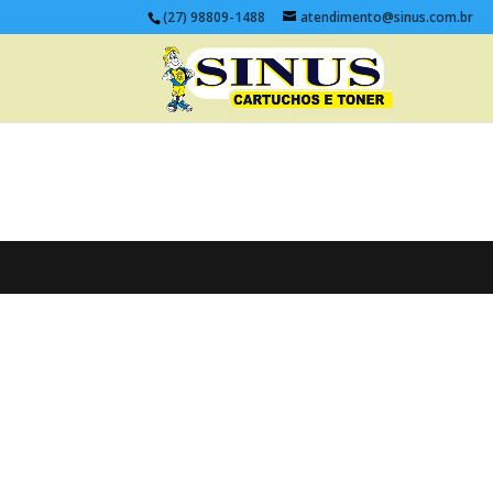
(27) 98809-1488
atendimento@sinus.com.br